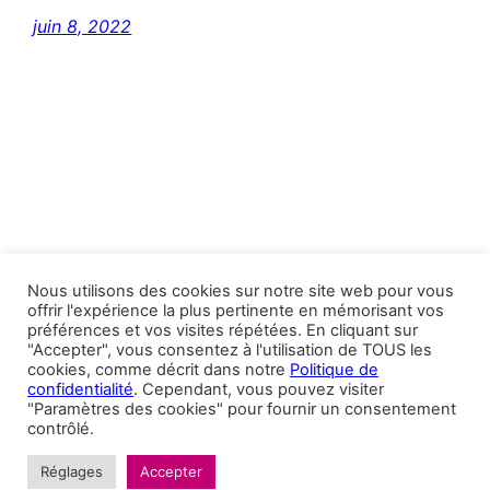
juin 8, 2022
Nous utilisons des cookies sur notre site web pour vous
offrir l'expérience la plus pertinente en mémorisant vos
préférences et vos visites répétées. En cliquant sur
Andalucia Aficion Voyages
"Accepter", vous consentez à l'utilisation de TOUS les
cookies, comme décrit dans notre
Politique de
confidentialité
. Cependant, vous pouvez visiter
Fièrement propulsé par
WordPress
"Paramètres des cookies" pour fournir un consentement
contrôlé.
Réglages
Accepter