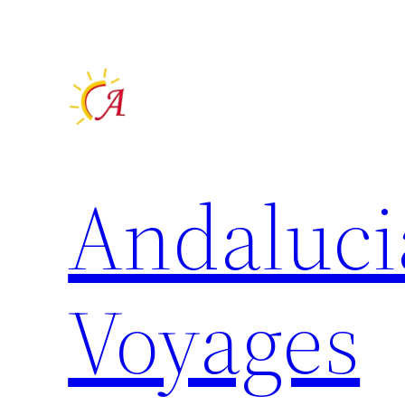
Aller
au
contenu
Andaluci
Voyages