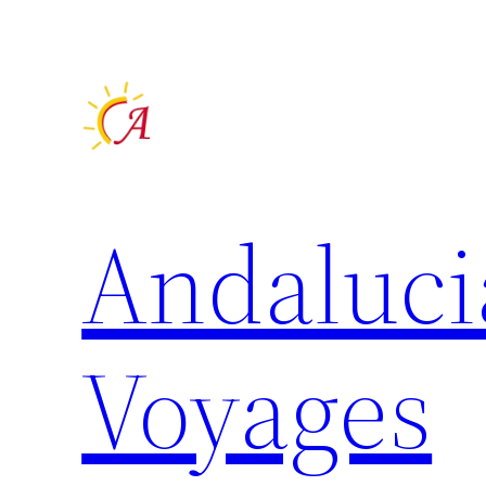
Aller
au
contenu
Andaluci
Voyages