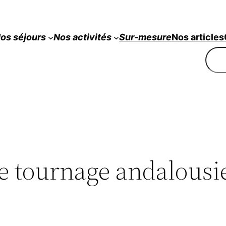
os séjours
Nos
activités
Sur-mesure
Nos articles
Rech
de tournage andalousi