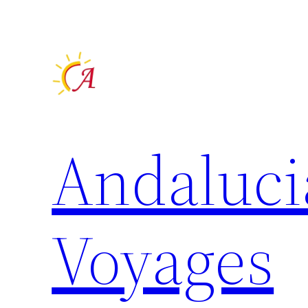
Aller
au
contenu
Andaluci
Voyages