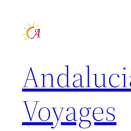
Aller
au
contenu
Andaluci
Voyages