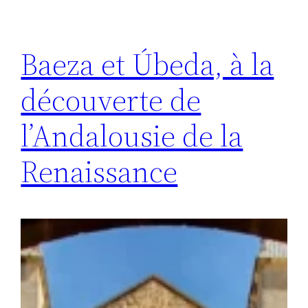
Baeza et Úbeda, à la
découverte de
l’Andalousie de la
Renaissance