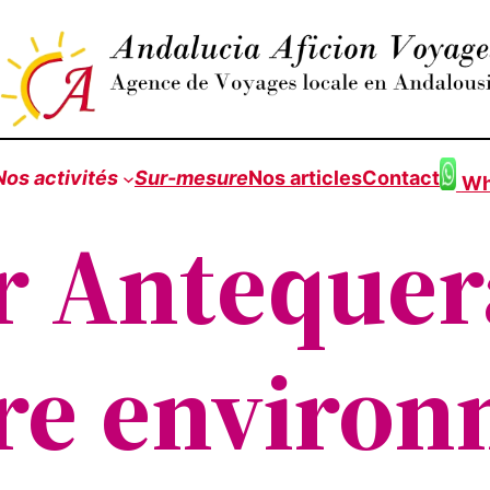
Nos
activités
Sur-mesure
Nos articles
Contact
Wh
r Antequer
re environ