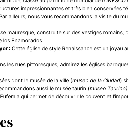
galithique, classé au patrimoine mondial de l’UNESC
tructures impressionnantes et très bien conservées 
 Par ailleurs, nous vous recommandons la visite du mu
sse mauresque, construite sur des vestiges romains, of
e los Enamorados.
ayor
: Cette église de style Renaissance est un joyau a
ans les rues pittoresques, admirez les églises baroque
ées dont le musée de la ville (
museo de la Ciudad
) s
s recommandons aussi le musée taurin (
museo Taurino)
a Eufemia qui permet de découvrir le couvent et l’import
es