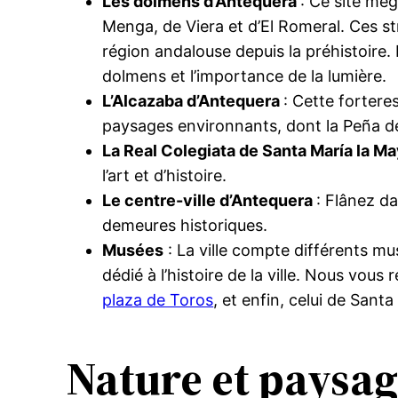
Les dolmens d’Antequera
: Ce site mé
Menga, de Viera et d’El Romeral. Ces s
région andalouse depuis la préhistoire.
dolmens et l’importance de la lumière.
L’Alcazaba d’Antequera
: Cette fortere
paysages environnants, dont la Peña d
La Real Colegiata de Santa María la M
l’art et d’histoire.
Le centre-ville d’Antequera
: Flânez d
demeures historiques.
Musées
: La ville compte différents mus
dédié à l’histoire de la ville. Nous vou
plaza de Toros
, et enfin, celui de Sant
Nature et paysag