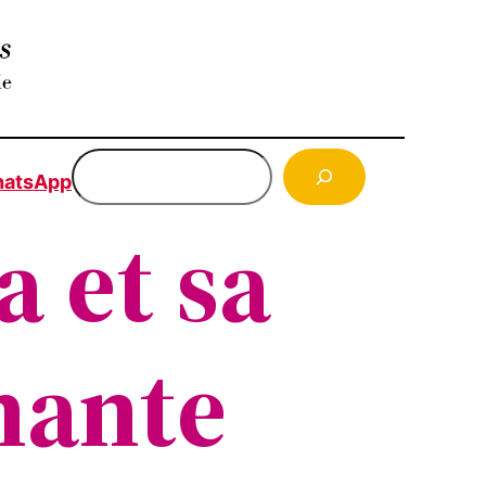
Rechercher
atsApp
a et sa
nante