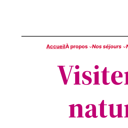
Aller
au
contenu
Accueil
À propos
Nos séjours
Visite
natu