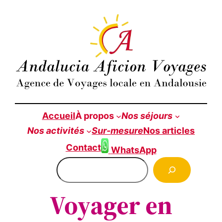
Aller
au
contenu
Accueil
À propos
Nos séjours
Nos
activités
Sur-mesure
Nos articles
Contact
WhatsApp
Rechercher
Voyager en