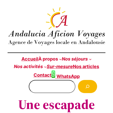
Aller
au
contenu
Accueil
À propos
Nos séjours
Nos
activités
Sur-mesure
Nos articles
Contact
WhatsApp
Rechercher
Une escapade