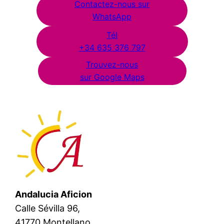
Contactez-nous sur
WhatsApp
Tél
+34 635 376 797
Trouvez-nous
sur Google Maps
Andalucia Aficion
Calle Sévilla 96,
41770 Montellano