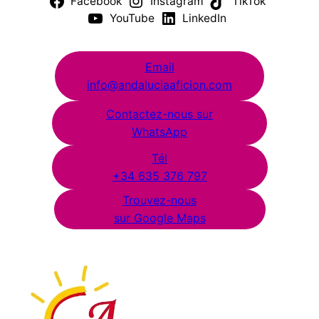
Facebook
Instagram
TikTok
YouTube
LinkedIn
Email
info@andaluciaaficion.com
Contactez-nous sur
WhatsApp
Tél
+34 635 376 797
Trouvez-nous
sur Google Maps