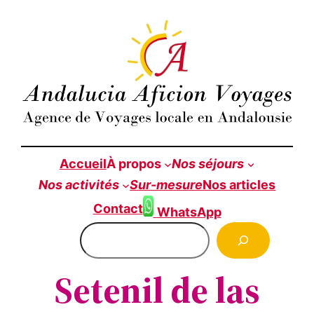
Aller
au
contenu
Accueil
À propos
Nos séjours
Nos
activités
Sur-mesure
Nos articles
Contact
WhatsApp
Rechercher
Setenil de las